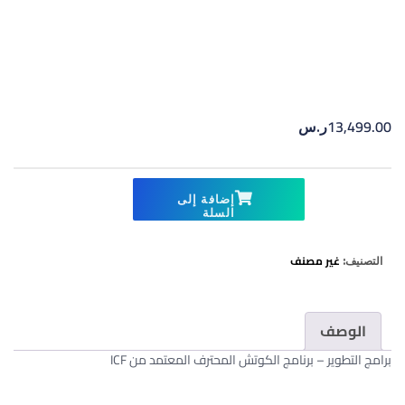
13,499.00
ر.س
إضافة إلى
السلة
غير مصنف
التصنيف:
الوصف
برامج التطوير – برنامج الكوتش المحترف المعتمد من ICF